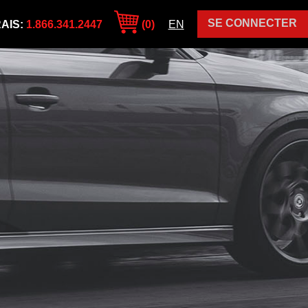
SE CONNECTER
AIS:
1.866.341.2447
(0)
EN