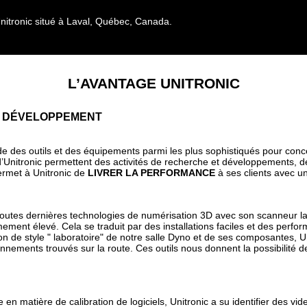
Unitronic situé à Laval, Québec, Canada.
L’AVANTAGE UNITRONIC
E DÉVELOPPEMENT
sède des outils et des équipements parmi les plus sophistiqués pour con
itronic permettent des activités de recherche et développements, de 
ermet à Unitronic de
LIVRER LA PERFORMANCE
à ses clients avec une
s toutes dernières technologies de numérisation 3D avec son scanneur 
ment élevé. Cela se traduit par des installations faciles et des perfor
ion de style " laboratoire" de notre salle Dyno et de ses composantes, 
ements trouvés sur la route. Ces outils nous donnent la possibilité de
 matière de calibration de logiciels, Unitronic a su identifier des vide