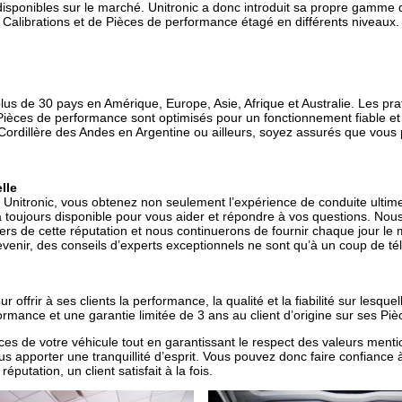
 disponibles sur le marché. Unitronic a donc introduit sa propre gam
 Calibrations et de Pièces de performance étagé en différents niveaux.
plus de 30 pays en Amérique, Europe, Asie, Afrique et Australie. Les pr
 Pièces de performance sont optimisés pour un fonctionnement fiable et
ordillère des Andes en Argentine ou ailleurs, soyez assurés que vous 
lle
ce Unitronic, vous obtenez non seulement l’expérience de conduite ult
a toujours disponible pour vous aider et répondre à vos questions. Nou
rs de cette réputation et nous continuerons de fournir chaque jour le me
evenir, des conseils d’experts exceptionnels ne sont qu’à un coup de t
offrir à ses clients la performance, la qualité et la fiabilité sur lesque
formance et une garantie limitée de 3 ans au client d’origine sur ses P
nces de votre véhicule tout en garantissant le respect des valeurs men
s apporter une tranquillité d’esprit. Vous pouvez donc faire confiance 
putation, un client satisfait à la fois.