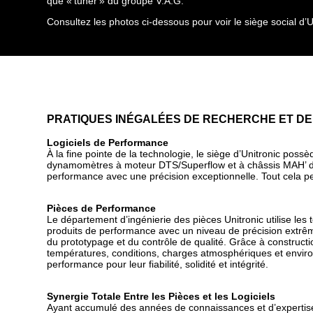
que « tuner » du groupe V.A.G.
Consultez les photos ci-dessous pour voir le siège social d’
PRATIQUES INÉGALÉES DE RECHERCHE ET D
Logiciels de Performance
À la fine pointe de la technologie, le siège d’Unitronic pos
dynamomètres à moteur DTS/Superflow et à châssis MAH’ d’Un
performance avec une précision exceptionnelle. Tout cela p
Pièces de Performance
Le département d’ingénierie des pièces Unitronic utilise le
produits de performance avec un niveau de précision extrême
du prototypage et du contrôle de qualité. Grâce à construct
températures, conditions, charges atmosphériques et environn
performance pour leur fiabilité, solidité et intégrité.
Synergie Totale Entre les Pièces et les Logiciels
Ayant accumulé des années de connaissances et d’expertise en